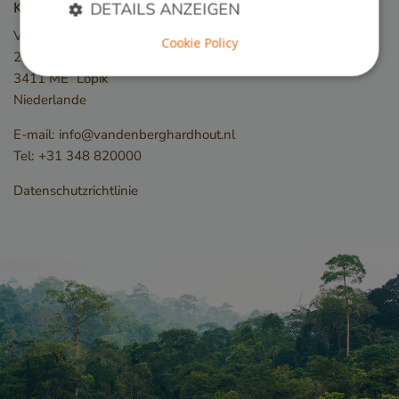
Kontakt
DETAILS ANZEIGEN
Van den Berg Hardhout
Cookie Policy
2e Industrieweg 19
3411 ME
Lopik
Unbedingt erforderlich
Performance
Niederlande
Targeting
Funktionalität
E-mail:
info@vandenberghardhout.nl
Unbedingt erforderliche Cookies ermöglichen
Tel:
+31 348 820000
wesentliche Kernfunktionen der Website wie die
Benutzeranmeldung und die Kontoverwaltung.
Ohne die unbedingt erforderlichen Cookies kann
Datenschutzrichtlinie
die Website nicht ordnungsgemäß verwendet
werden.
Name
Anbieter / Domäne
__cf_bm
Cloudflare Inc.
.db.sleak.chat