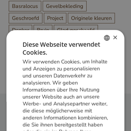
Basralocus
Gevelbekleding
Geschroefd
Project
Originele kleuren
Donker
Bruin
Glad geschaafd
×
Diese Webseite verwendet
Cookies.
DUTCH
Meer weten?
Wir verwenden Cookies, um Inhalte
GERMAN
Bel ons op
+31 348 820000
of mail
und Anzeigen zu personalisieren
info@vandenberghardhout.nl
. Let op, wij leveren
und unseren Datenverkehr zu
ENGLISH
alleen aan bedrijven.
analysieren. Wir geben
Informationen über Ihre Nutzung
unserer Website auch an unsere
Werbe- und Analysepartner weiter,
die diese möglicherweise mit
Folge uns:
anderen Informationen kombinieren,
die Sie ihnen bereitgestellt haben