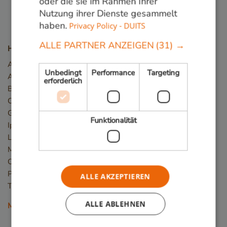
oder die sie im Rahmen Ihrer
Nutzung ihrer Dienste gesammelt
haben.
Privacy Policy - DUITS
ALLE PARTNER ANZEIGEN
(31) →
Holzarten
Angelim Vermelho
Unbedingt
Performance
Targeting
Azobé / Bongossi
erforderlich
Basralocus
Cumaru
Guariuba/Mururé
Funktionalität
Ipé
Louro Preto
Massaranduba
Okan/Denya
Piquia
ALLE AKZEPTIEREN
Tali
ALLE ABLEHNEN
Mehr Holzarten