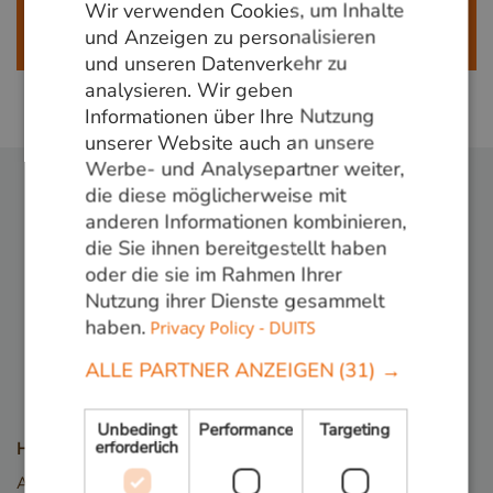
Wir verwenden Cookies, um Inhalte
info@vandenberghardhout.nl
. Let op, wij leveren
GERMAN
und Anzeigen zu personalisieren
alleen aan bedrijven.
und unseren Datenverkehr zu
ENGLISH
analysieren. Wir geben
Informationen über Ihre Nutzung
unserer Website auch an unsere
Werbe- und Analysepartner weiter,
die diese möglicherweise mit
anderen Informationen kombinieren,
die Sie ihnen bereitgestellt haben
oder die sie im Rahmen Ihrer
Folge uns:
Nutzung ihrer Dienste gesammelt
haben.
Privacy Policy - DUITS
ALLE PARTNER ANZEIGEN
(31) →
Unbedingt
Performance
Targeting
erforderlich
Holzarten
Angelim Vermelho