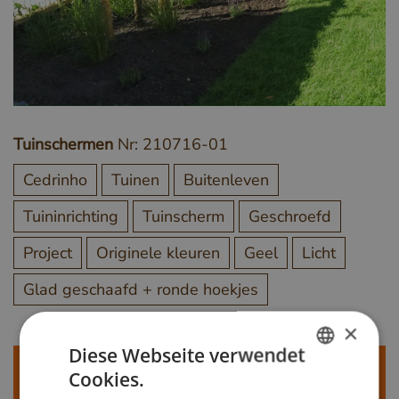
Tuinschermen
Nr: 210716-01
Cedrinho
Tuinen
Buitenleven
Tuininrichting
Tuinscherm
Geschroefd
Project
Originele kleuren
Geel
Licht
Glad geschaafd + ronde hoekjes
×
Diese Webseite verwendet
Meer weten?
Cookies.
DUTCH
Bel ons op
+31 348 820000
of mail