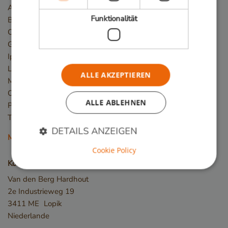
Azobé / Bongossi
Funktionalität
Basralocus
Cumaru
Guariuba/Mururé
Ipé
Louro Preto
ALLE AKZEPTIEREN
Massaranduba
Okan/Denya
ALLE ABLEHNEN
Piquia
Tali
DETAILS ANZEIGEN
Mehr Holzarten
Cookie Policy
Kontakt
Unbedingt erforderlich
Performance
Van den Berg Hardhout
Targeting
Funktionalität
2e Industrieweg 19
3411 ME
Lopik
Unbedingt erforderliche Cookies ermöglichen
Niederlande
wesentliche Kernfunktionen der Website wie die
Benutzeranmeldung und die Kontoverwaltung.