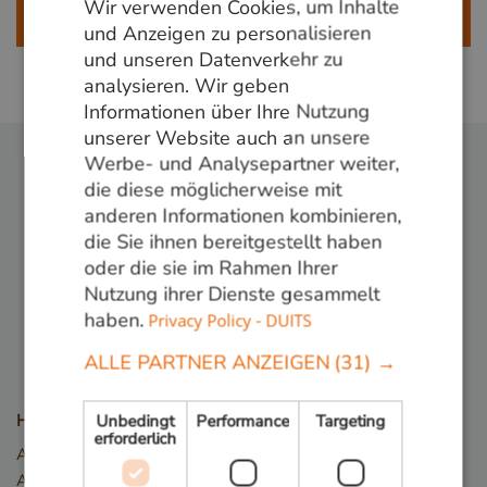
Wir verwenden Cookies, um Inhalte
GERMAN
alleen aan bedrijven.
und Anzeigen zu personalisieren
und unseren Datenverkehr zu
ENGLISH
analysieren. Wir geben
Informationen über Ihre Nutzung
unserer Website auch an unsere
Werbe- und Analysepartner weiter,
die diese möglicherweise mit
anderen Informationen kombinieren,
die Sie ihnen bereitgestellt haben
Folge uns:
oder die sie im Rahmen Ihrer
Nutzung ihrer Dienste gesammelt
haben.
Privacy Policy - DUITS
ALLE PARTNER ANZEIGEN
(31) →
Holzarten
Unbedingt
Performance
Targeting
erforderlich
Angelim Vermelho
Azobé / Bongossi