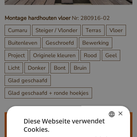
Montage hardhouten vloer
Nr: 280916-02
Cumaru
Steiger / Vlonder
Terras
Vloer
Buitenleven
Geschroefd
Bewerking
Project
Originele kleuren
Rood
Geel
Licht
Donker
Bont
Bruin
Glad geschaafd
Glad geschaafd + ronde hoekjes
×
Meer weten?
Diese Webseite verwendet
Cookies.
Bel ons op
+31 348 820000
of mail
DUTCH
info@vandenberghardhout.nl
. Let op, wij leveren