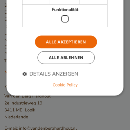
Basralocus
Funktionalität
Cumaru
Guariuba/Mururé
Ipé
Louro Preto
Massaranduba
ALLE AKZEPTIEREN
Okan/Denya
Piquia
ALLE ABLEHNEN
Tali
Mehr Holzarten
DETAILS ANZEIGEN
Cookie Policy
Kontakt
Van den Berg Hardhout
Unbedingt erforderlich
Performance
2e Industrieweg 19
Targeting
Funktionalität
3411 ME
Lopik
Niederlande
Unbedingt erforderliche Cookies ermöglichen
wesentliche Kernfunktionen der Website wie die
Benutzeranmeldung und die Kontoverwaltung.
E-mail:
info@vandenberghardhout.nl