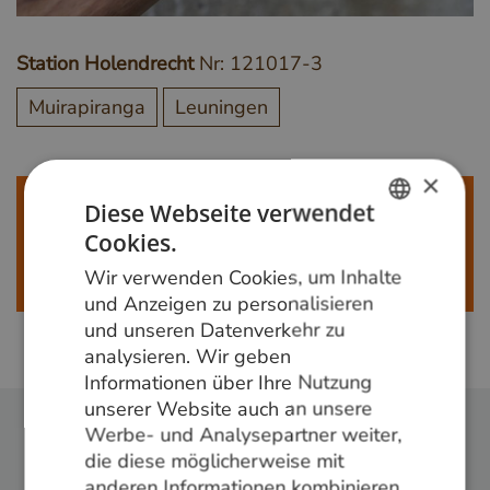
Station Holendrecht
Nr: 121017-3
Muirapiranga
Leuningen
×
Meer weten?
Diese Webseite verwendet
Cookies.
Bel ons op
+31 348 820000
of mail
DUTCH
info@vandenberghardhout.nl
. Let op, wij leveren
Wir verwenden Cookies, um Inhalte
alleen aan bedrijven.
GERMAN
und Anzeigen zu personalisieren
und unseren Datenverkehr zu
ENGLISH
analysieren. Wir geben
Informationen über Ihre Nutzung
unserer Website auch an unsere
Werbe- und Analysepartner weiter,
die diese möglicherweise mit
anderen Informationen kombinieren,