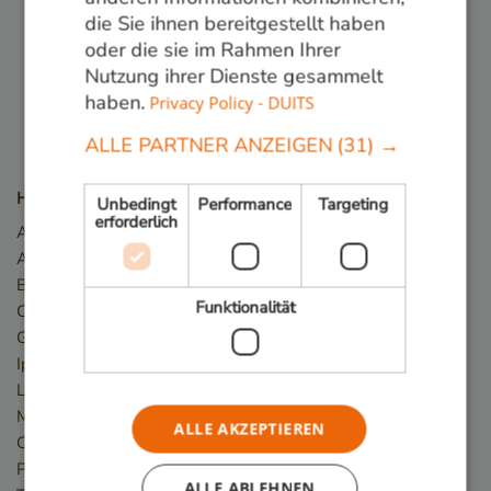
die Sie ihnen bereitgestellt haben
Folge uns:
oder die sie im Rahmen Ihrer
Nutzung ihrer Dienste gesammelt
haben.
Privacy Policy - DUITS
ALLE PARTNER ANZEIGEN
(31) →
Holzarten
Unbedingt
Performance
Targeting
erforderlich
Angelim Vermelho
Azobé / Bongossi
Basralocus
Funktionalität
Cumaru
Guariuba/Mururé
Ipé
Louro Preto
Massaranduba
ALLE AKZEPTIEREN
Okan/Denya
Piquia
ALLE ABLEHNEN