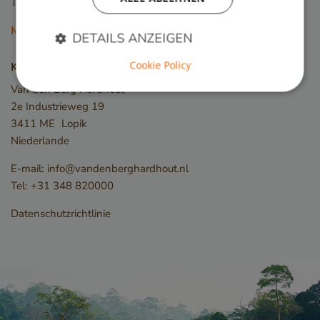
Tali
Mehr Holzarten
DETAILS ANZEIGEN
Cookie Policy
Kontakt
Van den Berg Hardhout
Unbedingt erforderlich
Performance
2e Industrieweg 19
Targeting
Funktionalität
3411 ME
Lopik
Niederlande
Unbedingt erforderliche Cookies ermöglichen
wesentliche Kernfunktionen der Website wie die
E-mail:
info@vandenberghardhout.nl
Benutzeranmeldung und die Kontoverwaltung.
Ohne die unbedingt erforderlichen Cookies kann
Tel:
+31 348 820000
die Website nicht ordnungsgemäß verwendet
werden.
Datenschutzrichtlinie
Name
Anbieter / Domäne
__cf_bm
Cloudflare Inc.
.db.sleak.chat