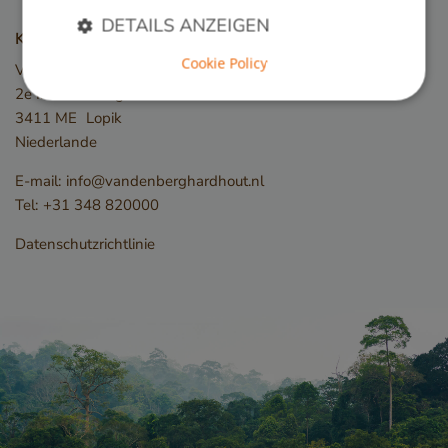
DETAILS ANZEIGEN
Kontakt
Cookie Policy
Van den Berg Hardhout
2e Industrieweg 19
Unbedingt erforderlich
Performance
3411 ME
Lopik
Targeting
Funktionalität
Niederlande
Unbedingt erforderliche Cookies ermöglichen
E-mail:
info@vandenberghardhout.nl
wesentliche Kernfunktionen der Website wie die
Tel:
+31 348 820000
Benutzeranmeldung und die Kontoverwaltung.
Ohne die unbedingt erforderlichen Cookies kann
die Website nicht ordnungsgemäß verwendet
Datenschutzrichtlinie
werden.
Name
Anbieter / Domäne
__cf_bm
Cloudflare Inc.
.db.sleak.chat