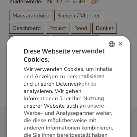
Zuiderwolde
Nr: 120716-49
Massaranduba
Steiger / Vlonder
Geschroefd
Project
Rood
Donker
Onbehandeld
Glad geschaafd
×
Diese Webseite verwendet
Cookies.
DUTCH
Meer weten?
Wir verwenden Cookies, um Inhalte
GERMAN
und Anzeigen zu personalisieren
Bel ons op
+31 348 820000
of mail
und unseren Datenverkehr zu
ENGLISH
info@vandenberghardhout.nl
. Let op, wij leveren
analysieren. Wir geben
alleen aan bedrijven.
Informationen über Ihre Nutzung
unserer Website auch an unsere
Werbe- und Analysepartner weiter,
die diese möglicherweise mit
anderen Informationen kombinieren,
Folge uns:
die Sie ihnen bereitgestellt haben