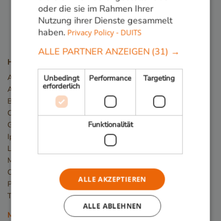
oder die sie im Rahmen Ihrer
Nutzung ihrer Dienste gesammelt
haben.
Privacy Policy - DUITS
ALLE PARTNER ANZEIGEN
(31) →
Holzarten
Angelim Vermelho
Unbedingt
Performance
Targeting
erforderlich
Azobé / Bongossi
Basralocus
Cumaru
Funktionalität
Guariuba/Mururé
Ipé
Louro Preto
Massaranduba
Okan/Denya
ALLE AKZEPTIEREN
Piquia
Tali
ALLE ABLEHNEN
Mehr Holzarten