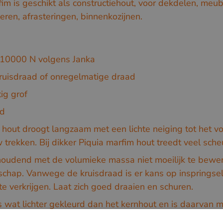
fim is geschikt als constructiehout, voor dekdelen, meu
eren, afrasteringen, binnenkozijnen.
 10000 N volgens Janka
kruisdraad of onregelmatige draad
tig grof
nd
 hout droogt langzaam met een lichte neiging tot het v
 trekken. Bij dikker Piquia marfim hout treedt veel sch
oudend met de volumieke massa niet moeilijk te bewe
schap. Vanwege de kruisdraad is er kans op inspringsel
e verkrijgen. Laat zich goed draaien en schuren.
s wat lichter gekleurd dan het kernhout en is daarvan m
bittere smaak, maar geen opvallende geur.