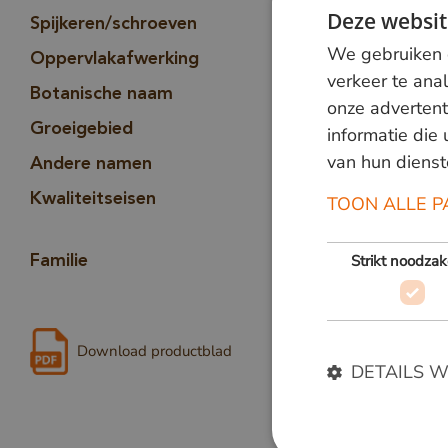
Deze websit
Moeilijk, v
Spijkeren/schroeven
We gebruiken c
Goed. Gla
Oppervlakafwerking
verkeer te ana
Aspidosp
Botanische naam
onze advertent
Piquia mar
Groeigebied
informatie die
van hun dienst
Araracanga
Andere namen
Piquia mar
Kwaliteitseisen
TOON ALLE P
werken en 
Apocynace
Strikt noodzak
Familie
Download productblad
DETAILS 