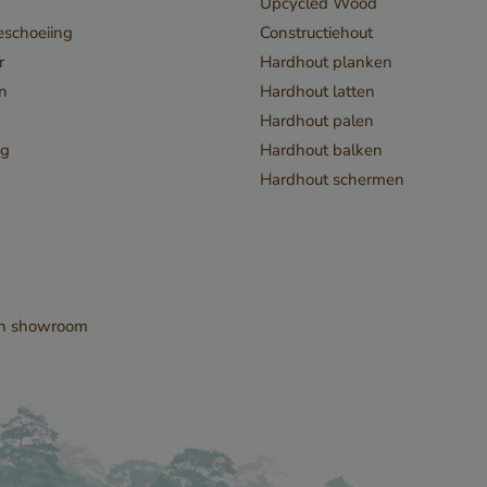
Upcycled Wood
gebruiker en
schoeiing
Constructiehout
privacykeuzes
r
Hardhout planken
interactie met
en
Hardhout latten
slaan. Het reg
Hardhout palen
gegevens ove
ng
Hardhout balken
toestemming 
Hardhout schermen
bezoeker met 
tot verschille
privacybeleid
instellingen, 
voorkeuren w
en showroom
gerespecteerd
toekomstige s
Opslagtype
Lokale opslag