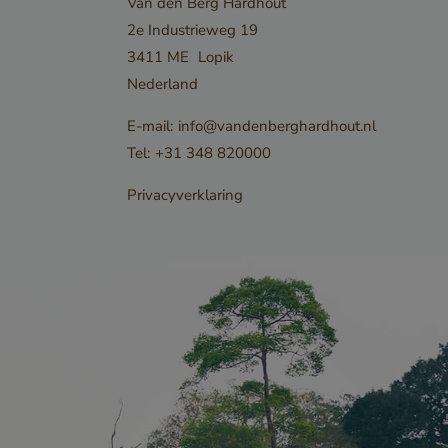
Van den Berg Hardhout
2e Industrieweg 19
 voor hun
3411 ME
Lopik
 de site op te
Nederland
istreert
E-mail:
info@vandenberghardhout.nl
r de
Tel:
+31 348 820000
van de
betrekking
Privacyverklaring
nde
 en
zodat hun
orden
 in
essies.
Omschrijving