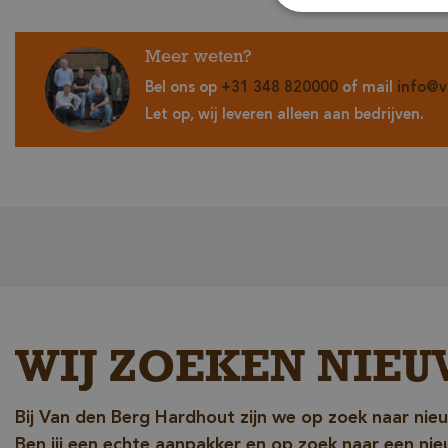
Meer weten?
Strikt noodzakelijke
accountbeheer. De we
Bel ons op
+31 348 820000
of mail
info@v
Naam
Let op, wij leveren alleen aan bedrijven.
__cf_bm
WIJ ZOEKEN NIEU
_GRECAPTCHA
Bij Van den Berg Hardhout zijn we op zoek naar nie
Ben jij een echte aanpakker en op zoek naar een ni