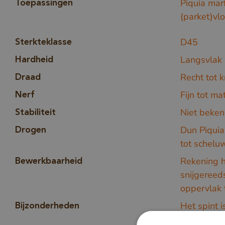
Piquia mar
Toepassingen
(parket)vlo
D45
Sterkteklasse
Langsvlak
Hardheid
Recht tot 
Draad
Fijn tot ma
Nerf
Niet beke
Stabiliteit
Dun Piquia
Drogen
tot scheluw
Rekening h
Bewerkbaarheid
snijgereed
oppervlak t
Het spint i
Bijzonderheden
enigszins 