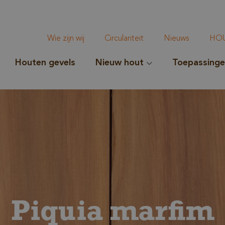
Wie zijn wij
Circulariteit
Nieuws
HOU
Houten gevels
Nieuw hout
Toepassing
Piquia marfim