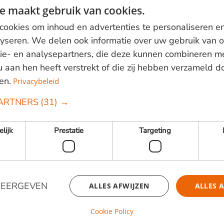
e maakt gebruik van cookies.
oorboren is bij Piquia hout noodzakelijk
ookies om inhoud en advertenties te personaliseren e
d afwerken matig goed
lyseren. We delen ook informatie over uw gebruik van o
erma desmanthum
ie- en analysepartners, die deze kunnen combineren m
fim hardhout groeit in tropisch Midden- en Zuid-Amerik
 u aan hen heeft verstrekt of die zij hebben verzameld 
en.
, kromanti kopi (Suriname)
Privacybeleid
fim staat genoemd in de NEN 5493 'Kwaliteitseisen vo
ARTNERS
(31) →
andere constructieve toepassingen.
ae
elijk
Prestatie
Targeting
WEERGEVEN
ALLES AFWIJZEN
ALLES 
Cookie Policy