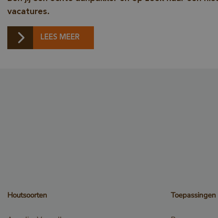
vacatures.
Google Privacy
LEES MEER
_csrf
_sweetSessionId
VISITOR_PRIVACY_
Houtsoorten
Toepassingen