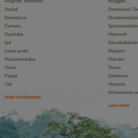
Angelim Vermelho
Bruggen
Azobé
Damwand / Be
Basralocus
Straatmeubilai
Cumaru
Speeltoestell
Guariuba
Hekwerk
Ipé
Gevelbekledi
Louro preto
Steigers
Massaranduba
Vlonder
Okan
Terras
Piquia
Dakterras
Tali
Veranda
Winkelvloer 
Meer houtsoorten
Lees meer
Opslagverklaring
Naam
CookieCodeCache