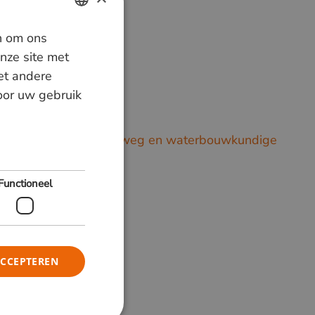
n om ons
DUTCH
nze site met
GERMAN
et andere
a.
door uw gebruik
ENGLISH
or loofhout in grond-, weg en waterbouwkundige
Functioneel
ACCEPTEREN