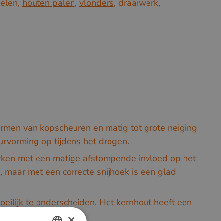
belen,
houten palen
,
vlonders
, draaiwerk,
ormen van kopscheuren en matig tot grote neiging
eurvorming op tijdens het drogen.
rken met een matige afstompende invloed op het
, maar met een correcte snijhoek is een glad
oeilijk te onderscheiden. Het kernhout heeft een
×