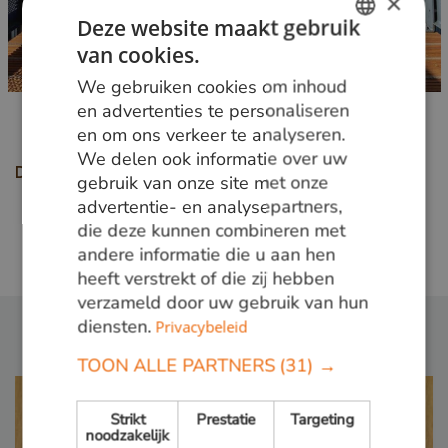
×
Deze website maakt gebruik
van cookies.
DUTCH
We gebruiken cookies om inhoud
GERMAN
en advertenties te personaliseren
en om ons verkeer te analyseren.
ENGLISH
We delen ook informatie over uw
Deel deze pagina
gebruik van onze site met onze
advertentie- en analysepartners,
die deze kunnen combineren met
Terug naar overzicht
andere informatie die u aan hen
heeft verstrekt of die zij hebben
verzameld door uw gebruik van hun
diensten.
Privacybeleid
TOON ALLE PARTNERS
(31) →
Strikt
Prestatie
Targeting
noodzakelijk