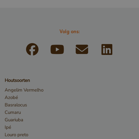
Volg ons:
_csrf
www.cavotec.com
www.vandenberghardhout.com
Google Privacy Policy
Houtsoorten
Angelim Vermelho
Azobé
Basralocus
Cumaru
Guariuba
Ipé
Louro preto