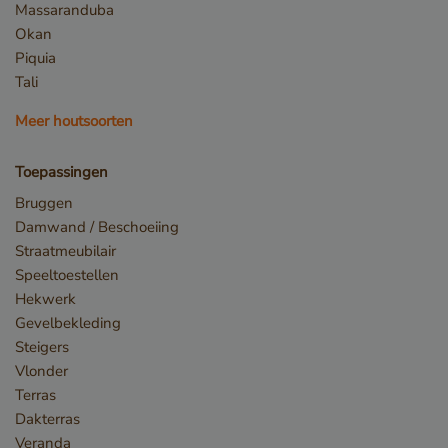
Massaranduba
Okan
Piquia
_sweetSessionId
www.vandenberghardhout.com
Tali
VISITOR_PRIVACY_METADATA
YouTube
Meer houtsoorten
.youtube.com
Toepassingen
Bruggen
Damwand / Beschoeiing
Straatmeubilair
Speeltoestellen
Hekwerk
Gevelbekleding
Steigers
Vlonder
Terras
Dakterras
Veranda