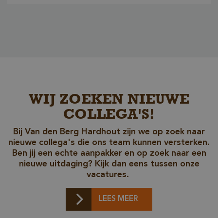
kernfunctionaliteiten van de website mogelijk, zoals
gebruikersaanmelding en accountbeheer. De
website kan niet goed worden gebruikt zonder de
strikt noodzakelijke cookies.
Naam
Aanbieder / Domein
__cf_bm
Cloudflare Inc.
.db.sleak.chat
WIJ ZOEKEN NIEUWE
COLLEGA'S!
Bij Van den Berg Hardhout zijn we op zoek naar
nieuwe collega's die ons team kunnen versterken.
Ben jij een echte aanpakker en op zoek naar een
nieuwe uitdaging? Kijk dan eens tussen onze
vacatures.
_GRECAPTCHA
Google LLC
www.google.com
LEES MEER