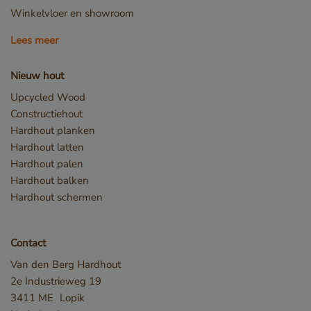
Winkelvloer en showroom
Lees meer
Nieuw hout
Upcycled Wood
Opslagverklaring
Constructiehout
Hardhout planken
Naam
Opslagtype
Hardhout latten
CookieCodeCache
Lokale
Hardhout palen
opslag
Hardhout balken
snowplowOutQueue_leadinfo_cl1_post2.expires
Lokale
opslag
Hardhout schermen
_li_id.bfbd
Lokale
opslag
Contact
_li_id.bfbd.expires
Lokale
opslag
Van den Berg Hardhout
e8fb0cc6-1659-4b41-bdce-
Sessiesopslag
2e Industrieweg 19
8575fb5200aa_sleakPopupTriggered
3411 ME
Lopik
_li_ses.bfbd
Lokale