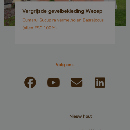
de website, o
Vergrijsde gevelbekleding Wezep
rapporten te 
Cumaru, Sucupira vermelho en Basralocus
maken over he
(allen FSC 100%)
van hun websi
5 maanden 3
Google LLC
Google reCA
weken
www.google.com
plaatst een n
cookie (_GR
wanneer deze
Volg ons:
uitgevoerd me
 Policy
de risicoanaly
www.cavotec.com
Sessie
Dit cookie wor
www.vandenberghardhout.com
om cross-site
vervalsing (C
Nieuw hout
aanvallen te 
ervoor te zor