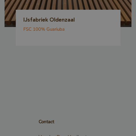
m geldige
kunnen
IJsfabriek Oldenzaal
t gebruik
FSC 100% Guariuba
te.
PTCHA
oodzakelijke
ECAPTCHA)
 wordt
t het oog op
se.
dt gebruikt
 verzoek
SRF)
Contact
voorkomen,
gen dat