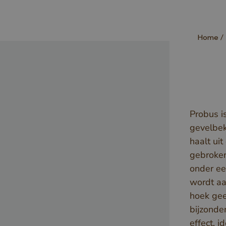
Home
Probus i
gevelbek
haalt uit
gebroken
onder ee
wordt aa
hoek gee
bijzonde
effect, i