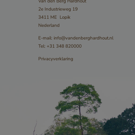
Van den Berg Hardhout
tieme
2e Industrieweg 19
mulieren en
3411 ME
Lopik
oeken op de
Nederland
ndienen.
E-mail:
info@vandenberghardhout.nl
Tel:
+31 348 820000
ordt
e
Privacyverklaring
van de
 voor hun
 de site op te
istreert
r de
van de
betrekking
nde