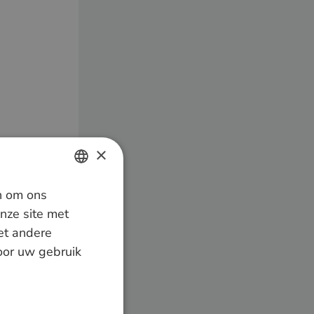
×
n om ons
DUTCH
nze site met
GERMAN
et andere
door uw gebruik
ENGLISH