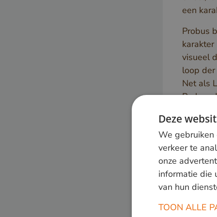
een karak
Probus b
karakter
visueel 
loop der 
Net als 
Probus d
verschil
Deze websit
te combi
We gebruiken c
geheel n
verkeer te ana
worden 
onze advertent
Probus k
informatie die
en breed
van hun dienst
(afhanke
TOON ALLE P
houtsoor