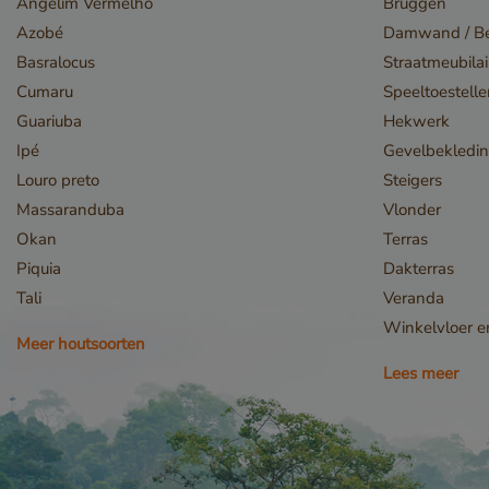
Angelim Vermelho
Bruggen
Azobé
Damwand / Be
Basralocus
Straatmeubilai
Cumaru
Speeltoestell
Guariuba
Hekwerk
_sweetSessionId
Ipé
Gevelbekledi
VISITOR_PRIVACY_
Louro preto
Steigers
Massaranduba
Vlonder
Okan
Terras
Piquia
Dakterras
Tali
Veranda
Winkelvloer 
Meer houtsoorten
Lees meer