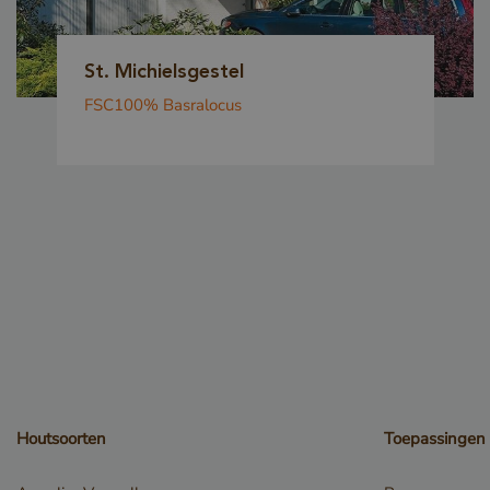
St. Michielsgestel
FSC100% Basralocus
_GRECAPTCHA
Google Privacy
_csrf
Houtsoorten
Toepassingen