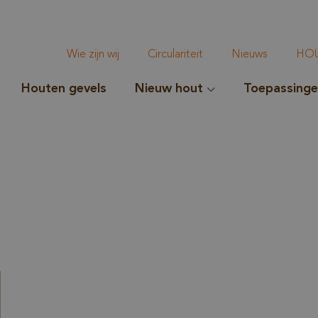
Wie zijn wij
Circulariteit
Nieuws
HOU
Houten gevels
Nieuw hout
Toepassing