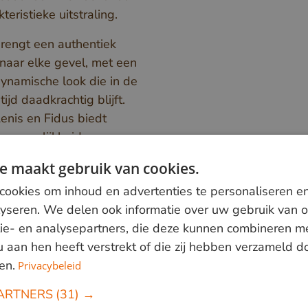
teristieke uitstraling.
rengt een authentiek
 naar elke gevel, met een
dynamische look die in de
tijd daadkrachtig blijft.
Lenis en Fidus biedt
e mogelijkheid om
lende diktes en breedtes
e maakt gebruik van cookies.
neren, voor een gevel die
ookies om inhoud en advertenties te personaliseren e
aar eigen wens kan
lyseren. We delen ook informatie over uw gebruik van o
ontworpen.
ie- en analysepartners, die deze kunnen combineren m
an in verschillende diktes
 u aan hen heeft verstrekt of die zij hebben verzameld 
tes worden geschaafd.
en.
Privacybeleid
lijk van brutomaat en
ARTNERS
(31) →
t
)