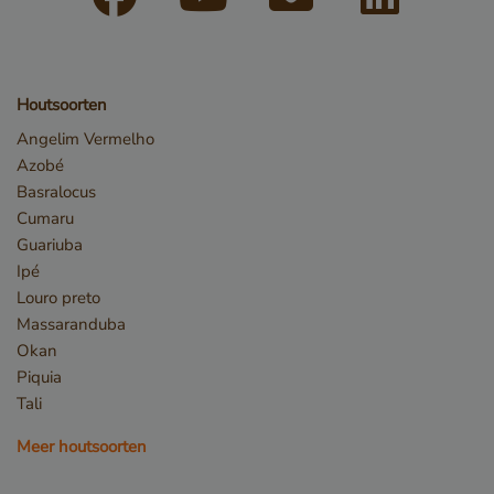
VISITOR_PRIVACY_METADATA
YouTube
.youtube.com
Houtsoorten
Angelim Vermelho
Azobé
Basralocus
Cumaru
Guariuba
Ipé
Louro preto
Massaranduba
Okan
Piquia
Tali
Meer houtsoorten