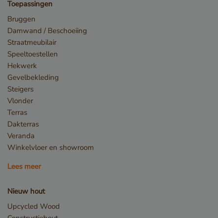
Toepassingen
Bruggen
Damwand / Beschoeiing
Opslagverklaring
Straatmeubilair
Speeltoestellen
Naam
Opslagtype
Hekwerk
CookieCodeCache
Lokale
opslag
Gevelbekleding
Steigers
snowplowOutQueue_leadinfo_cl1_post2.expires
Lokale
opslag
Vlonder
_li_id.bfbd
Lokale
Terras
opslag
Dakterras
_li_id.bfbd.expires
Lokale
Veranda
opslag
Winkelvloer en showroom
e8fb0cc6-1659-4b41-bdce-
Sessiesopslag
8575fb5200aa_sleakPopupTriggered
Lees meer
_li_ses.bfbd
Lokale
opslag
Nieuw hout
_li_ses.bfbd.expires
Lokale
opslag
Upcycled Wood
GTMConsentModeState
Lokale