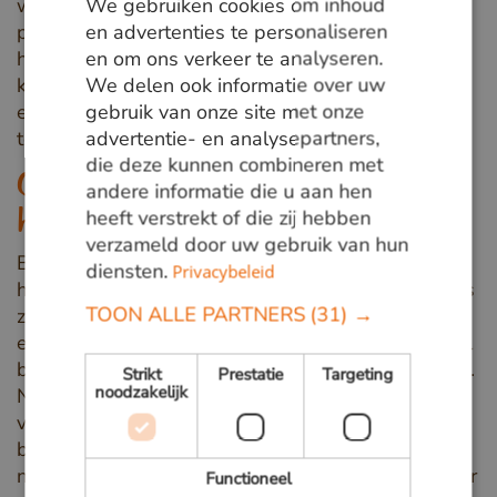
We gebruiken cookies om inhoud
wat variatie voorkomen tussen verschillende
GERMAN
en advertenties te personaliseren
planken. Wel is het goed om te weten dat
en om ons verkeer te analyseren.
houtsoorten met een ‘rustige’ tekening (weinig
ENGLISH
We delen ook informatie over uw
kleurverschil, fijne nerf) over het algemeen
gebruik van onze site met onze
egaler vergrijzen dan hout met een ‘bonte’
advertentie- en analysepartners,
tekening.
die deze kunnen combineren met
Onze ervaringen met verschillende
andere informatie die u aan hen
heeft verstrekt of die zij hebben
houtsoorten gedurende 1 jaar
verzameld door uw gebruik van hun
Bij Van den Berg Hardhout hebben we onderzocht
diensten.
Privacybeleid
hoe onze verschillende houtsoorten veranderen als
TOON ALLE PARTNERS
(31) →
ze buiten liggen en blootgesteld worden aan de
elementen. We zagen dat sommige houtsoorten al
binnen een paar dagen begonnen met veranderen.
Strikt
Prestatie
Targeting
noodzakelijk
Na twee weken waren er bij alle houtsoorten wel
veranderingen te zien. Ze werden donkerder of
bruiner, kregen soms een doffe laag, en de
natuurlijke kleuren en patronen kwamen beter naar
Functioneel