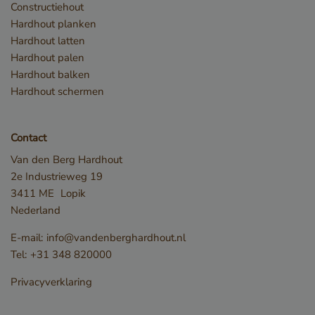
Constructiehout
Hardhout planken
Hardhout latten
Hardhout palen
Hardhout balken
Hardhout schermen
_sweetSessionId
www.vandenberghardhout.com
VISITOR_PRIVACY_METADATA
YouTube
.youtube.com
Contact
Van den Berg Hardhout
2e Industrieweg 19
3411 ME
Lopik
Nederland
E-mail:
info@vandenberghardhout.nl
Tel:
+31 348 820000
Privacyverklaring