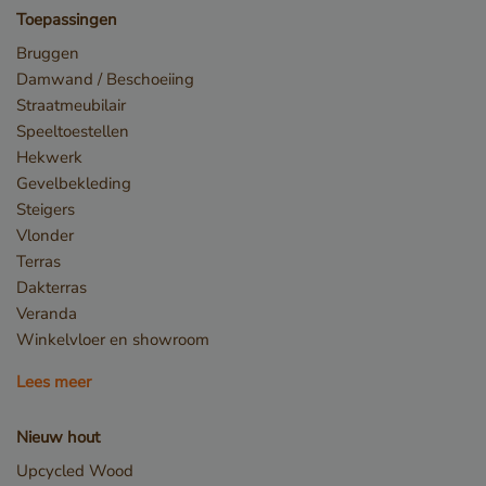
www.google.com
Toepassingen
Bruggen
Damwand / Beschoeiing
Straatmeubilair
Speeltoestellen
Hekwerk
Gevelbekleding
Steigers
Vlonder
Terras
_csrf
www.cavotec.com
Dakterras
www.vandenberghardhout.com
Veranda
Google Privacy Policy
Winkelvloer en showroom
Lees meer
Nieuw hout
Upcycled Wood