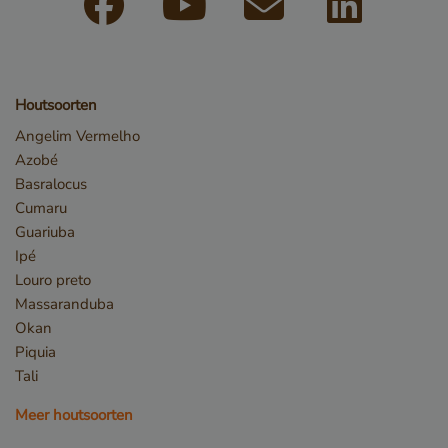
Functioneel
Strikt noodzakelijke cookies maken de
kernfunctionaliteiten van de website mogelijk, zoals
gebruikersaanmelding en accountbeheer. De
website kan niet goed worden gebruikt zonder de
Houtsoorten
strikt noodzakelijke cookies.
Angelim Vermelho
Naam
Aanbieder / Domein
Azobé
__cf_bm
Cloudflare Inc.
Basralocus
.db.sleak.chat
Cumaru
Guariuba
Ipé
Louro preto
Massaranduba
Okan
Piquia
Tali
Meer houtsoorten
_GRECAPTCHA
Google LLC