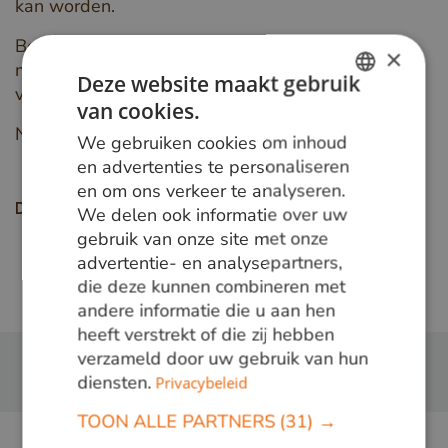
kan worden.
Beschikbaar in de maten 20 x 65 mm en 20 x 90
×
mm is dit product in verschillende lengtes uit
Deze website maakt gebruik
voorraad leverbaar.
van cookies.
DUTCH
Neem dus direct contact op!
We gebruiken cookies om inhoud
GERMAN
en advertenties te personaliseren
en om ons verkeer te analyseren.
ENGLISH
We delen ook informatie over uw
Deel deze pagina
gebruik van onze site met onze
advertentie- en analysepartners,
Terug naar overzicht
die deze kunnen combineren met
andere informatie die u aan hen
heeft verstrekt of die zij hebben
verzameld door uw gebruik van hun
diensten.
Privacybeleid
TOON ALLE PARTNERS
(31) →