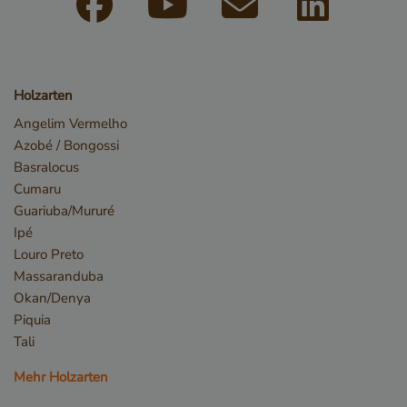
Holzarten
_GRECAPTCHA
Google LLC
www.google.com
Angelim Vermelho
Azobé / Bongossi
Basralocus
Cumaru
Guariuba/Mururé
Ipé
_csrf
www.cavotec.com
Louro Preto
www.vandenberghardhout.com
Massaranduba
Okan/Denya
Piquia
Tali
Mehr Holzarten