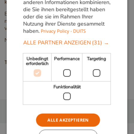
kan worden.
anderen Informationen kombinieren,
die Sie ihnen bereitgestellt haben
Beschikbaar in de maten 20 x 65 mm en 20 x 90
oder die sie im Rahmen Ihrer
mm is dit product in verschillende lengtes uit
Nutzung ihrer Dienste gesammelt
voorraad leverbaar.
haben.
Privacy Policy - DUITS
Neem dus direct contact op!
ALLE PARTNER ANZEIGEN
(31) →
Unbedingt
Performance
Targeting
erforderlich
Teile diese Seite
Zurück zur übersicht
Funktionalität
ALLE AKZEPTIEREN