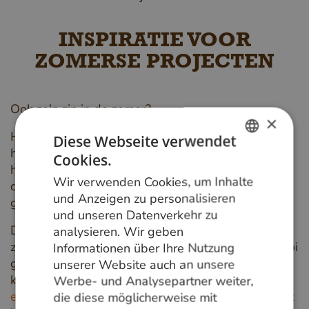
INSPIRATIE VOOR
ZOMERSE PROJECTEN
Ook zo'n zin in de zomer?
×
®
Hardhoutsoort Ipé (FSC
) in Rhombus profiel is
Diese Webseite verwendet
hét product voor de luxe en
Cookies.
DUTCH
hoogwaardige afwerking van tuin en gevel. Door
Wir verwenden Cookies, um Inhalte
de toepassing van het unieke Rhombus profiel
GERMAN
und Anzeigen zu personalisieren
geeft dit product minder doorkijk.
und unseren Datenverkehr zu
ENGLISH
Daarnaast is de
sterke houtsoort Ipé
perfect voor
analysieren. Wir geben
zomers met hoge temperaturen. Deze plank is mooi
Informationen über Ihre Nutzung
glad geschaafd en heeft een natuurlijk bruine
unserer Website auch an unsere
kleurschakering. In het Friese Nieuwe Horne staat
Werbe- und Analysepartner weiter,
een mooi voorbeeld
van hoe dit product toegepast
die diese möglicherweise mit