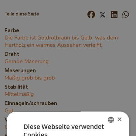
Teile diese Seite
Farbe
Die Farbe ist Goldrotbraun bis Gelb, was dem
Hartholz ein warmes Aussehen verleiht.
Draht
Gerade Maserung
Maserungen
Mäßig grob bis grob
Stabilität
Mittelmäßig
Einnageln/schrauben
Gut
×
Verarbeitung der Oberfläche
Diese Webseite verwendet
Gut
Cookies.