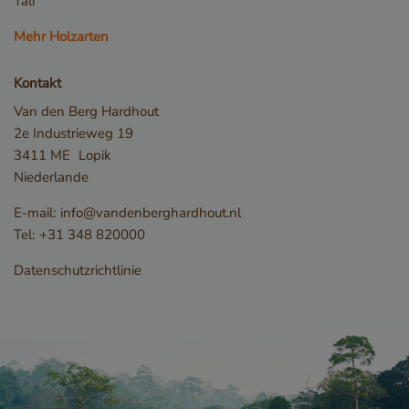
Tali
_csrf
www.cavotec.com
Mehr Holzarten
www.vandenberghardhout.com
Kontakt
Van den Berg Hardhout
2e Industrieweg 19
3411 ME
Lopik
Niederlande
E-mail:
info@vandenberghardhout.nl
Tel:
+31 348 820000
Google-
Datenschutzerklärung
_sweetSessionId
www.vandenberghardhout.com
Datenschutzrichtlinie
VISITOR_PRIVACY_METADATA
YouTube
.youtube.com