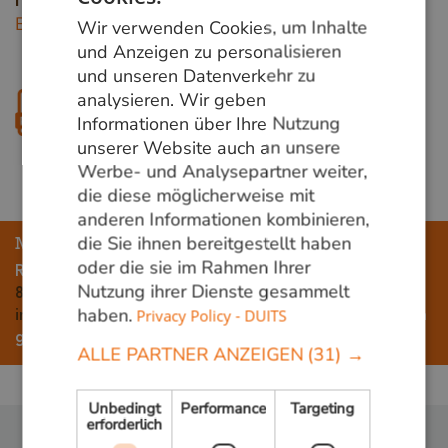
DUTCH
Herkunftsgebiet
Brasilien, Suriname, Guyana, Venezuela
Wir verwenden Cookies, um Inhalte
GERMAN
und Anzeigen zu personalisieren
und unseren Datenverkehr zu
ENGLISH
analysieren. Wir geben
Produktblatt herunterladen
Informationen über Ihre Nutzung
unserer Website auch an unsere
Werbe- und Analysepartner weiter,
die diese möglicherweise mit
anderen Informationen kombinieren,
die Sie ihnen bereitgestellt haben
Mehr erfahren?
oder die sie im Rahmen Ihrer
Rufen Sie uns an unter der Telefonnummer
+31 348
Nutzung ihrer Dienste gesammelt
820000
oder schreiben Sie eine E-Mail an
haben.
Privacy Policy - DUITS
info@vandenberghardhout.nl
Wir beliefern ausschließlich
gewerbliche Kunden.
ALLE PARTNER ANZEIGEN
(31) →
Unbedingt
Performance
Targeting
erforderlich