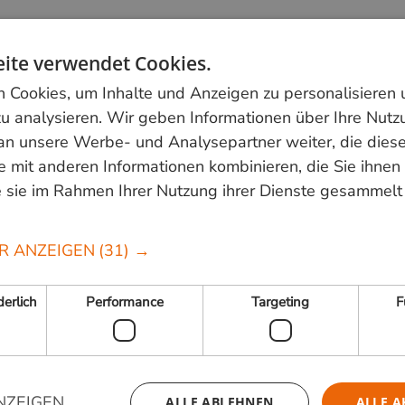
ijzingspaspoort
ite verwendet Cookies.
Cookies, um Inhalte und Anzeigen zu personalisieren
u analysieren. Wir geben Informationen über Ihre Nutz
an unsere Werbe- und Analysepartner weiter, die dies
 mit anderen Informationen kombinieren, die Sie ihnen 
 sie im Rahmen Ihrer Nutzung ihrer Dienste gesammelt
r
+31 348 820000
oder schreiben Sie eine E-
beliefern ausschließlich gewerbliche
R ANZEIGEN
(31) →
erlich
Performance
Targeting
F
NZEIGEN
ALLE ABLEHNEN
ALLE A