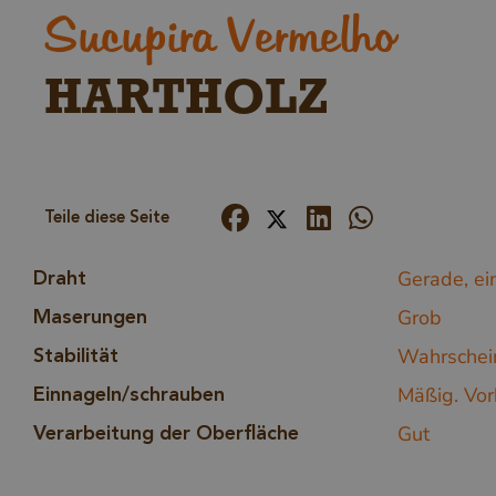
Sucupira Vermelho
HARTHOLZ
Teile diese Seite
Gerade, ei
Draht
Grob
Maserungen
Wahrschein
Stabilität
Mäßig. Vor
Einnageln/schrauben
Gut
Verarbeitung der Oberfläche