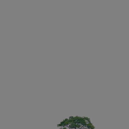
ches Cookie
A), wenn es
rd, um seine
n.
 wird
m Angriffe
-
n (CSRF) zu
m
n, dass nur
Nutzer
d
n auf der
ichen kann.