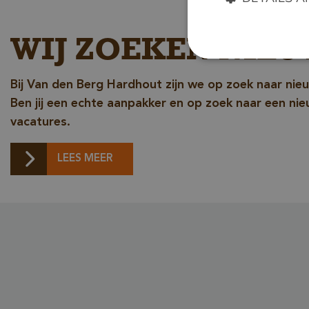
WIJ ZOEKEN NIEU
Bij Van den Berg Hardhout zijn we op zoek naar nie
Unbedingt erforderl
Kontoverwaltung. Oh
Ben jij een echte aanpakker en op zoek naar een ni
vacatures.
Name
__cf_bm
LEES MEER
_GRECAPTCHA