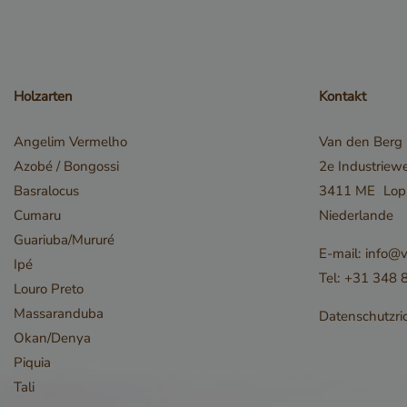
Holzarten
Kontakt
Angelim Vermelho
Van den Berg
_csrf
Azobé / Bongossi
2e Industriew
Basralocus
3411 ME
Lop
Cumaru
Niederlande
Guariuba/Mururé
E-mail:
info@v
Ipé
Tel:
+31 348 
Louro Preto
Massaranduba
Datenschutzric
Okan/Denya
Piquia
Tali