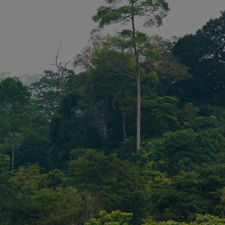
 dient der
der
- und
bestimmungen
r ihre
t der
rfasst Daten
illigung des
Bezug auf
chtlinien und
n, um
n, dass ihre
n zukünftigen
hrt werden.