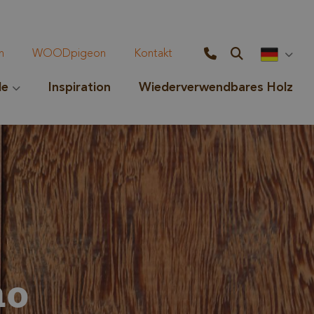
n
WOODpigeon
Kontakt
le
Inspiration
Wiederverwendbares Holz
ho