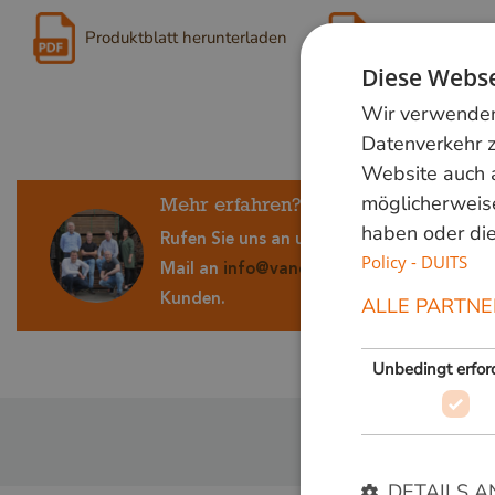
Produktblatt herunterladen
Download Vergr
Diese Webse
Wir verwenden 
Datenverkehr z
Website auch 
möglicherweise
Mehr erfahren?
haben oder die
Rufen Sie uns an unter der Telefonnumme
Policy - DUITS
Mail an
info@vandenberghardhout.nl
Wir 
Kunden.
ALLE PARTNE
Unbedingt erford
DETAILS A