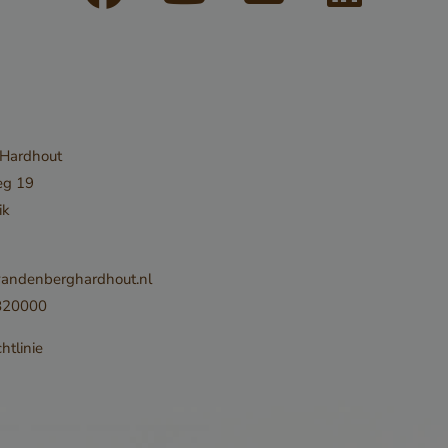
Wochen
www.google.com
ein erforderli
(_GRECAPTCH
ausgeführt wi
Risikoanalyse
Google-Datenschutzerklärung
bereitzustelle
 Hardhout
www.cavotec.com
Sitzung
Dieses Cookie
eg 19
www.vandenberghardhout.com
verwendet, u
ik
auf Quer-Site
Anforderunge
andenberghardhout.nl
verhindern, u
820000
sicherzustelle
der legitime 
htlinie
Formulare un
Datenanfrage
Website einre