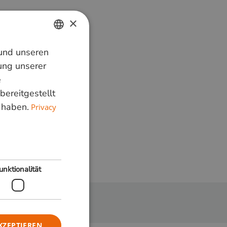
×
 und unseren
DUTCH
ung unserer
GERMAN
e
bereitgestellt
ENGLISH
 haben.
Privacy
unktionalität
KZEPTIEREN