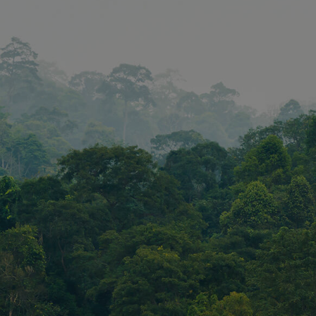
www.vandenberghardhout.com
Sitzung
METADATA
5 Monate 4
YouTube
Dieses Cookie
Wochen
.youtube.com
Speicherung 
Einwilligungs
Datenschutz
des Nutzers fü
Interaktion mi
Website. Es e
über die Einw
Besuchers in 
verschiedene
Datenschutzri
-einstellunge
sicherzustelle
Präferenzen i
Sitzungen gee