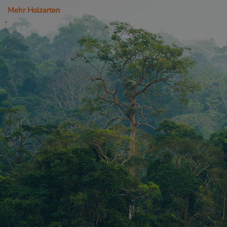
_sweetSessionId
Mehr Holzarten
VISITOR_PRIVACY_