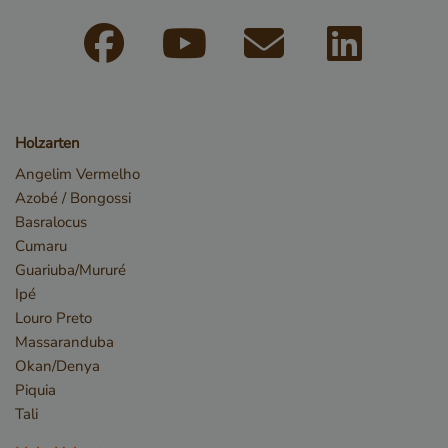
_csrf
www.cavotec.com
www.vandenberghardhout.com
Holzarten
Angelim Vermelho
Azobé / Bongossi
Basralocus
Cumaru
Guariuba/Mururé
Google-
Ipé
Datenschutzerklärung
Louro Preto
_sweetSessionId
www.vandenberghardhout.com
Massaranduba
VISITOR_PRIVACY_METADATA
YouTube
Okan/Denya
.youtube.com
Piquia
Tali