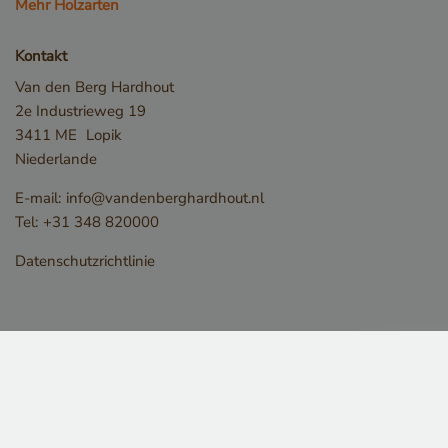
Mehr Holzarten
Kontakt
Van den Berg Hardhout
2e Industrieweg 19
3411 ME
Lopik
Niederlande
E-mail:
info@vandenberghardhout.nl
Tel:
+31 348 820000
Datenschutzrichtlinie
Speichererklärung
Name
Speichertyp
CookieCodeCache
Lokaler Speiche
snowplowOutQueue_leadinfo_cl1_post2.expires
Lokaler Speiche
_li_id.bfbd
Lokaler Speiche
_li_id.bfbd.expires
Lokaler Speiche