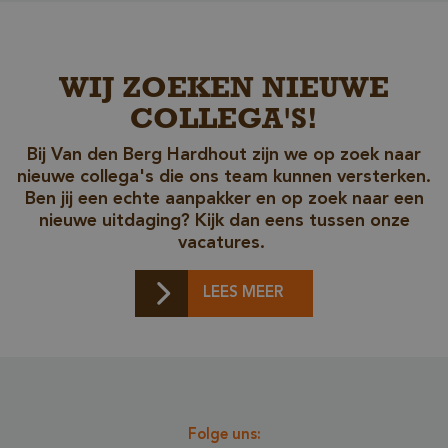
Unbedingt erforderliche Cookies ermöglichen
wesentliche Kernfunktionen der Website wie die
Benutzeranmeldung und die Kontoverwaltung.
Ohne die unbedingt erforderlichen Cookies kann
die Website nicht ordnungsgemäß verwendet
WIJ ZOEKEN NIEUWE
werden.
COLLEGA'S!
Name
Anbieter / Domäne
__cf_bm
Cloudflare Inc.
Bij Van den Berg Hardhout zijn we op zoek naar
.db.sleak.chat
nieuwe collega's die ons team kunnen versterken.
Ben jij een echte aanpakker en op zoek naar een
nieuwe uitdaging? Kijk dan eens tussen onze
vacatures.
LEES MEER
_GRECAPTCHA
Google LLC
www.google.com
Folge uns: