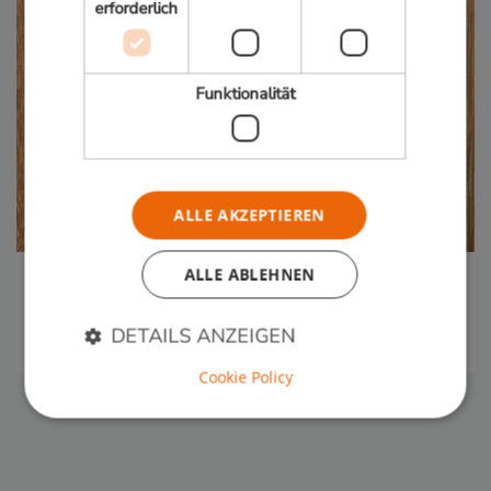
erforderlich
Funktionalität
ALLE AKZEPTIEREN
ALLE ABLEHNEN
Mandioqueira
Dauerhaftigkeit:
Ohne Bodenkontakt Klasse 1, mit
DETAILS ANZEIGEN
Bodenkontakt 2
Cookie Policy
Unbedingt erforderlich
Performance
Targeting
Funktionalität