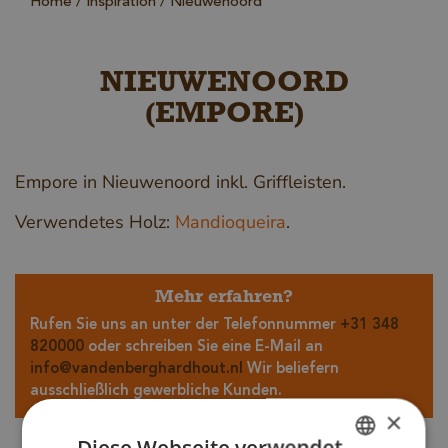
Home
Inspiration
Nieuwenoord
NIEUWENOORD
(EMPORE)
Empore
in Nieuwenoord inkl. Griffleisten.
Verwendetes Holz:
Mandioqueira
.
Mehr erfahren?
Rufen Sie uns an unter der Telefonnummer
+31 348
820000
oder schreiben Sie eine E-Mail an
info@vandenberghardhout.nl
Wir beliefern
ausschließlich gewerbliche Kunden.
×
Diese Webseite verwendet