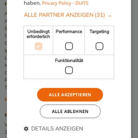
haben.
Privacy Policy - DUITS
Holzarten
Angelim Vermelho
ALLE PARTNER ANZEIGEN
(31) →
Azobé / Bongossi
Basralocus
Unbedingt
Performance
Targeting
Cumaru
erforderlich
Guariuba/Mururé
Ipé
Louro Preto
Funktionalität
Massaranduba
Okan/Denya
Piquia
Tali
ALLE AKZEPTIEREN
Mehr Holzarten
ALLE ABLEHNEN
Kontakt
Van den Berg Hardhout
DETAILS ANZEIGEN
2e Industrieweg 19