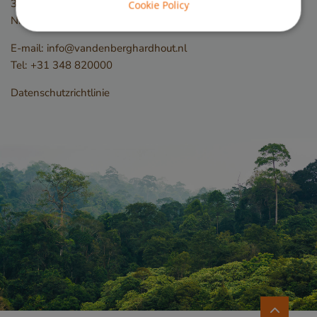
3411 ME
Lopik
Cookie Policy
Niederlande
Unbedingt erforderlich
Performance
E-mail:
info@vandenberghardhout.nl
Targeting
Funktionalität
Tel:
+31 348 820000
Unbedingt erforderliche Cookies ermöglichen
Datenschutzrichtlinie
wesentliche Kernfunktionen der Website wie die
Benutzeranmeldung und die Kontoverwaltung.
Ohne die unbedingt erforderlichen Cookies kann
die Website nicht ordnungsgemäß verwendet
werden.
Name
Anbieter / Domäne
__cf_bm
Cloudflare Inc.
.db.sleak.chat