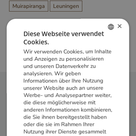
Muirapiranga
Leuningen
×
Diese Webseite verwendet
Meer weten?
Cookies.
Bel ons op
+31 348 820000
of mail
DUTCH
info@vandenberghardhout.nl
. Let op, wij leveren
Wir verwenden Cookies, um Inhalte
GERMAN
alleen aan bedrijven.
und Anzeigen zu personalisieren
und unseren Datenverkehr zu
ENGLISH
analysieren. Wir geben
Informationen über Ihre Nutzung
unserer Website auch an unsere
Folge uns:
Werbe- und Analysepartner weiter,
die diese möglicherweise mit
anderen Informationen kombinieren,
die Sie ihnen bereitgestellt haben
oder die sie im Rahmen Ihrer
Nutzung ihrer Dienste gesammelt