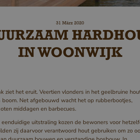
31 März 2020
UURZAAM HARDHO
IN WOONWIJK
k ziet het eruit. Veertien vlonders in het geelbruine hou
 boom. Net afgebouwd wacht het op rubberbootjes,
goten middagen en barbecues.
 eenduidige uitstraling kozen de bewoners voor hetzelf
lden zij daarvoor verantwoord hout gebruiken om zo ook
aan duurzaam bouwen en verstandige bosbouw. In