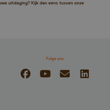
ausgeführt wi
euwe uitdaging? Kijk dan eens tussen onze
Risikoanalyse
Google-Datenschutzerklärung
bereitzustelle
www.cavotec.com
Sitzung
Dieses Cookie
www.vandenberghardhout.com
verwendet, u
auf Quer-Site
Anforderunge
verhindern, u
sicherzustelle
Folge uns:
der legitime 
Formulare un
Datenanfrage
Website einre
www.vandenberghardhout.com
Sitzung
METADATA
5 Monate 4
YouTube
Dieses Cookie
Wochen
.youtube.com
Speicherung 