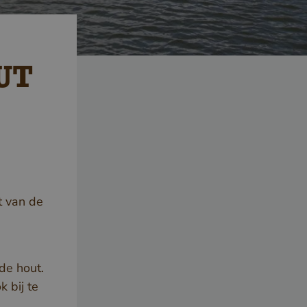
UT
t van de
de hout.
 bij te