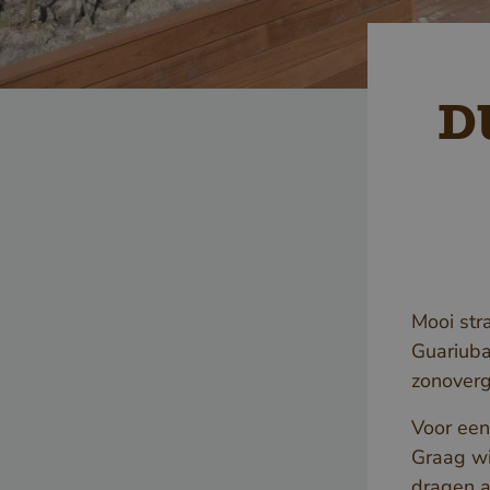
D
Mooi stra
Guariuba
zonover
Voor een
Graag wi
dragen 