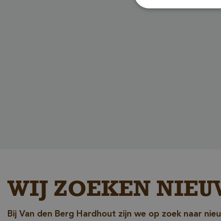
Unbedingt erforderl
Kontoverwaltung. Oh
Name
__cf_bm
_GRECAPTCHA
WIJ ZOEKEN NIEU
Bij Van den Berg Hardhout zijn we op zoek naar nie