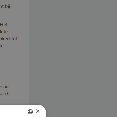
t bij
 Het
k te
kert tot
ke
r de
pisch
×