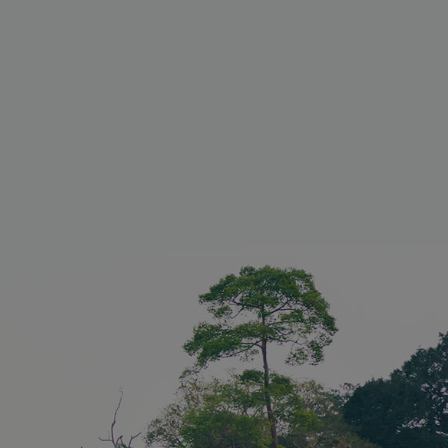
- und
bestimmungen
r ihre
t der
rfasst Daten
illigung des
Bezug auf
chtlinien und
n, um
n, dass ihre
n zukünftigen
hrt werden.
Beschreibung