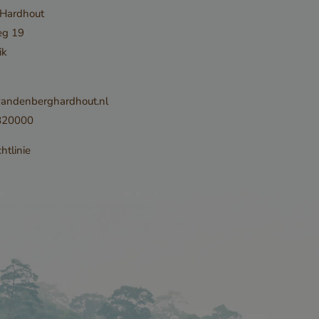
 Hardhout
Einwilligungs
eg 19
Datenschutz
ik
des Nutzers fü
Interaktion mi
Website. Es e
andenberghardhout.nl
über die Einw
820000
Besuchers in 
htlinie
verschiedene
Datenschutzri
-einstellunge
sicherzustelle
Präferenzen i
Sitzungen gee
Speichertyp