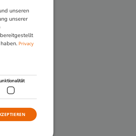
 und unseren
DUTCH
ung unserer
GERMAN
e
bereitgestellt
ENGLISH
 haben.
Privacy
unktionalität
KZEPTIEREN