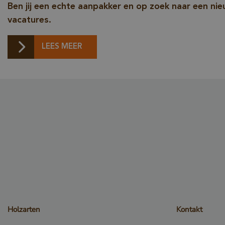
Ben jij een echte aanpakker en op zoek naar een ni
vacatures.
LEES MEER
_csrf
_sweetSessionId
VISITOR_PRIVACY_
Holzarten
Kontakt