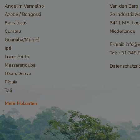
Angelim Vermelho
Van den Berg
Azobé / Bongossi
2e Industriew
Basralocus
3411 ME
Lop
Cumaru
Niederlande
Guariuba/Mururé
E-mail:
info@v
Ipé
Tel:
+31 348 
Louro Preto
Massaranduba
Datenschutzric
Okan/Denya
Piquia
Tali
Mehr Holzarten
Speichererklärung
Name