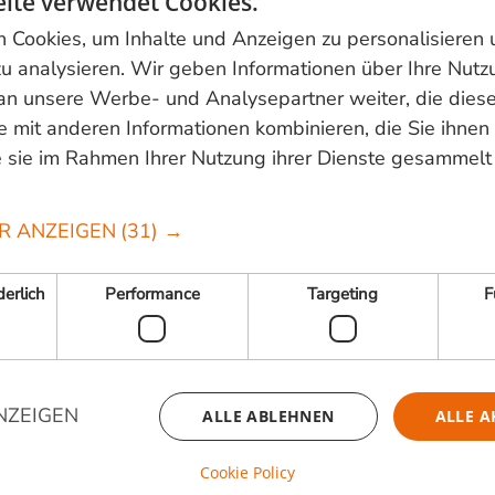
ite verwendet Cookies.
Cookies, um Inhalte und Anzeigen zu personalisieren
u analysieren. Wir geben Informationen über Ihre Nutz
e Seite
an unsere Werbe- und Analysepartner weiter, die dies
 übersicht
 mit anderen Informationen kombinieren, die Sie ihnen 
 sie im Rahmen Ihrer Nutzung ihrer Dienste gesammelt
R ANZEIGEN
(31) →
erlich
Performance
Targeting
F
NZEIGEN
ALLE ABLEHNEN
ALLE A
Cookie Policy