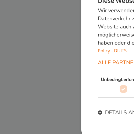
Diese Webse
Wir verwenden 
Datenverkehr z
Teile dies
Website auch 
Zurück zur
möglicherweise
haben oder die
Policy - DUITS
ALLE PARTNE
Unbedingt erford
DETAILS A