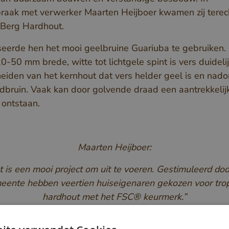
aak met verwerker Maarten Heijboer kwamen zij terech
Berg Hardhout.
seerde hen het mooi geelbruine Guariuba te gebruiken.
0-50 mm brede, witte tot lichtgele spint is vers duidelij
eiden van het kernhout dat vers helder geel is en nadon
odbruin. Vaak kan door golvende draad een aantrekkelij
 ontstaan.
Maarten Heijboer:
t is een mooi project om uit te voeren. Gestimuleerd doo
ente hebben veertien huiseigenaren gekozen voor tro
hardhout met het FSC® keurmerk.”