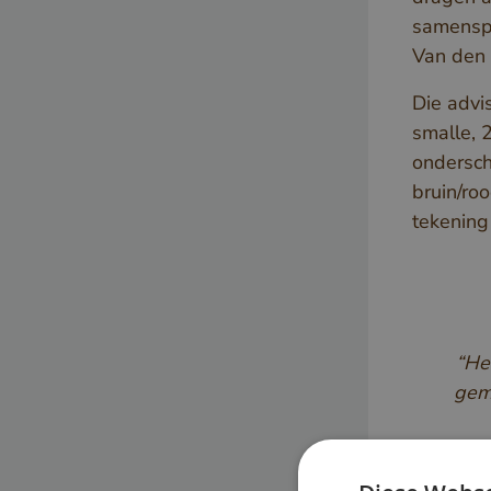
samenspr
Van den 
Die advi
smalle, 2
ondersch
bruin/ro
tekening
“He
geme