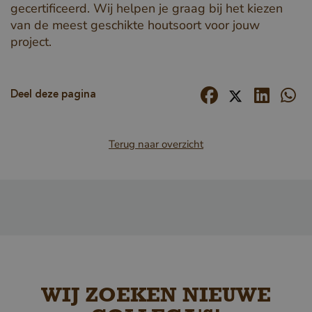
Strikt noodzakelijke cookies maken de
gecertificeerd. Wij helpen je graag bij het kiezen
kernfunctionaliteiten van de website mogelijk, zoals
van de meest geschikte houtsoort voor jouw
gebruikersaanmelding en accountbeheer. De
website kan niet goed worden gebruikt zonder de
project.
strikt noodzakelijke cookies.
Naam
Aanbieder / Domein
__cf_bm
Cloudflare Inc.
Deel deze pagina
.db.sleak.chat
Terug naar overzicht
_GRECAPTCHA
Google LLC
www.google.com
WIJ ZOEKEN NIEUWE