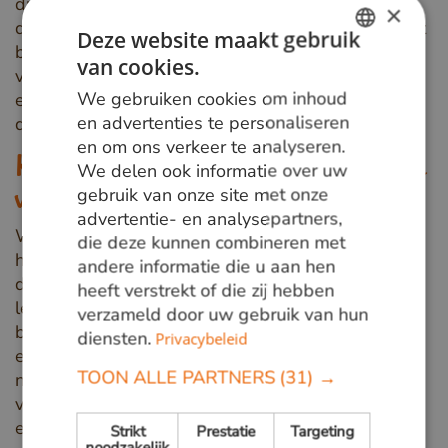
duurzaam bosbeheer. Bij duurzaam bosbeheer
×
draait het om het beschermen én benutten van het
Deze website maakt gebruik
bos. Op een manier die op meerdere vlakken
van cookies.
DUTCH
verantwoord is. Belangrijk is dat zowel de
We gebruiken cookies om inhoud
ecologische, economische als de sociale
GERMAN
en advertenties te personaliseren
doeleinden in evenwicht zijn.
en om ons verkeer te analyseren.
ENGLISH
Kies voor gecertificeerd hout met een
We delen ook informatie over uw
gebruik van onze site met onze
verantwoord karakter
advertentie- en analysepartners,
Wil je er zeker van zijn dat je duurzaam gewonnen
die deze kunnen combineren met
hout aanschaft? Kies dan voor hout met een
andere informatie die u aan hen
duurzaamheidscertificaat. Van den Berg Hardhout
heeft verstrekt of die zij hebben
levert tropisch hardhout uit enkel duurzaam
verzameld door uw gebruik van hun
beheerde bossen, voorzien van het wereldwijd
diensten.
Privacybeleid
erkende
FSC®-keurmerk
. Dit keurmerk verdien je
TOON ALLE PARTNERS
(31) →
niet zomaar. Om hout met FSC®-label te mogen
verkopen, dienen boseigenaren aan zeer strenge
eisen te voldoen. Deze eisen zijn in lijn met de 10
Strikt
Prestatie
Targeting
noodzakelijk