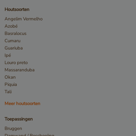
Houtsoorten
Angelim Vermelho
Azobé
_sweetSessionId
www.vandenberghardhout.com
Basralocus
VISITOR_PRIVACY_METADATA
YouTube
Cumaru
.youtube.com
Guariuba
Ipé
Louro preto
Massaranduba
Okan
Piquia
Tali
Meer houtsoorten
Toepassingen
Bruggen
Damwand / Beschoeiing