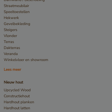
Straatmeubilair
Speeltoestellen
Hekwerk
Gevelbekleding
Steigers
Vlonder
Terras
Opslagverklaring
Dakterras
Naam
Opslagtype
Veranda
CookieCodeCache
Lokale
Winkelvloer en showroom
opslag
snowplowOutQueue_leadinfo_cl1_post2.expires
Lokale
Lees meer
opslag
_li_id.bfbd
Lokale
Nieuw hout
opslag
Upcycled Wood
_li_id.bfbd.expires
Lokale
opslag
Constructiehout
e8fb0cc6-1659-4b41-bdce-
Sessiesopslag
Hardhout planken
8575fb5200aa_sleakPopupTriggered
Hardhout latten
_li_ses.bfbd
Lokale