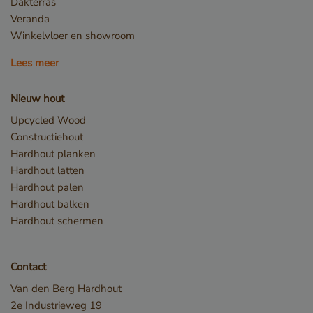
Dakterras
bij te 
__Secure-
.youtube.com
5 ma
Veranda
YouTub
ROLLOUT_TOKEN
w
Winkelvloer en showroom
in sites
sleakChatId_e8fb0cc6-
www.vandenberghardhout.com
11 m
1659-4b41-bdce-
ingeslo
4 
Lees meer
8575fb5200aa
ook be
websit
Nieuw hout
nieuwe
Upcycled Wood
versie
Constructiehout
YouTub
Hardhout planken
gebruik
Hardhout latten
iutk
5 maanden 4
Issuu Inc.
Herken
Hardhout palen
weken
.issuu.com
van de
Hardhout balken
welke 
Hardhout schermen
docume
geleze
Contact
YSC
Sessie
Google LLC
Deze c
.youtube.com
Van den Berg Hardhout
door Y
2e Industrieweg 19
ingest