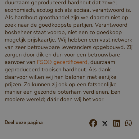
duurzaam geproduceerd hardhout dat zowel
economisch, ecologisch als sociaal verantwoord is.
Als hardhout groothandel zijn we daarom niet op
zoek naar de goedkoopste partijen. Verantwoord
bosbeheer staat voorop, niet een zo goedkoop
mogelijk prijskaartje. Wij hebben een vast netwerk
van zeer betrouwbare leveranciers opgebouwd. Zij
zorgen door dik en dun voor een betrouwbare
aanvoer van
FSC® gecertificeerd
, duurzaam
geproduceerd tropisch hardhout. Als dank
_csrf
www.cavotec.com
www.vandenberghardhout.com
daarvoor willen wij hen belonen met eerlijke
prijzen. Zo kunnen zij ook op een fatsoenlijke
Google Privacy Policy
manier een gezonde boterham verdienen. Een
mooiere wereld; dáár doen wij het voor.
Deel deze pagina