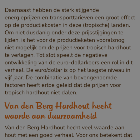
Strikt noodzakelijke cookies maken de
kernfunctionaliteiten van de website mogelijk, zoals
Daarnaast hebben de sterk stijgende
gebruikersaanmelding en accountbeheer. De
energieprijzen en transporttarieven een groot effect
website kan niet goed worden gebruikt zonder de
strikt noodzakelijke cookies.
op de productiekosten in deze (tropische) landen.
Om niet dusdanig onder deze prijsstijgingen te
Naam
Aanbieder / Domein
lijden, is het voor de productieketen vooralsnog
__cf_bm
Cloudflare Inc.
niet mogelijk om de prijzen voor tropisch hardhout
.db.sleak.chat
te verlagen. Tot slot speelt de negatieve
ontwikkeling van de euro-dollarkoers een rol in dit
verhaal. De euro/dollar is op het laagste niveau in
vijf jaar. De combinatie van bovengenoemde
factoren heeft ertoe geleid dat de prijzen voor
tropisch hardhout niet dalen.
Van den Berg Hardhout hecht
waarde aan duurzaamheid
Van den Berg Hardhout hecht veel waarde aan
_GRECAPTCHA
Google LLC
hout met een goed verhaal. Voor ons betekent dat
www.google.com