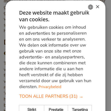
minder hars. De schorskever is slechts 5 millimeter
×
groot, maar kan door het graven van
Deze website maakt gebruik
gangenstelsels in de boom ernstige schade
van cookies.
veroorzaken. In 2019 leidde een plaag van
DUTCH
schorskevers nog tot de verwoesting van 300.000
We gebruiken cookies om inhoud
GERMAN
hectare Duits naaldbos.
en advertenties te personaliseren
en om ons verkeer te analyseren.
ENGLISH
Dalende vraag naar emballage-
We delen ook informatie over uw
gebruik van onze site met onze
en bouwhout
advertentie- en analysepartners,
die deze kunnen combineren met
Tot slot is de vraag naar emballage- en bouwhout
andere informatie die u aan hen
van invloed op de prijzen van naaldhout. Waar
heeft verstrekt of die zij hebben
fijnbezaagd pallethout (emballagehout) voorheen
verzameld door uw gebruik van hun
veelvuldig hergebruikt werd voor het maken van
diensten.
Privacybeleid
robuuste meubels en woningdecoratie, wordt het
‘resthout’ nu sneller gebruikt voor biomassa. Met
TOON ALLE PARTNERS
(31) →
het steeds beperkter worden van fossiele
brandstoffen, wijkt men uit naar emballage- en
Strikt
Prestatie
Targeting