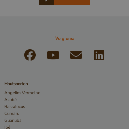
Volg ons:
Opslagverklaring
Naam
Opslagtype
CookieCodeCache
Lokale
opslag
snowplowOutQueue_leadinfo_cl1_post2.expires
Lokale
Houtsoorten
opslag
Angelim Vermelho
_li_id.bfbd
Lokale
opslag
Azobé
Basralocus
_li_id.bfbd.expires
Lokale
opslag
Cumaru
e8fb0cc6-1659-4b41-bdce-
Sessiesopslag
Guariuba
8575fb5200aa_sleakPopupTriggered
Ipé