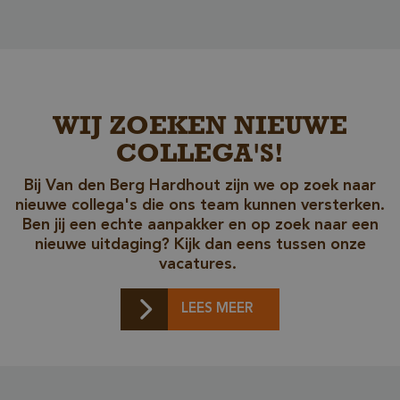
Unbedingt erforderliche Cookies ermöglichen
wesentliche Kernfunktionen der Website wie die
Benutzeranmeldung und die Kontoverwaltung.
Ohne die unbedingt erforderlichen Cookies kann
die Website nicht ordnungsgemäß verwendet
werden.
WIJ ZOEKEN NIEUWE
Name
Anbieter / Domäne
COLLEGA'S!
__cf_bm
Cloudflare Inc.
.db.sleak.chat
Bij Van den Berg Hardhout zijn we op zoek naar
nieuwe collega's die ons team kunnen versterken.
Ben jij een echte aanpakker en op zoek naar een
nieuwe uitdaging? Kijk dan eens tussen onze
vacatures.
LEES MEER
_GRECAPTCHA
Google LLC
www.google.com