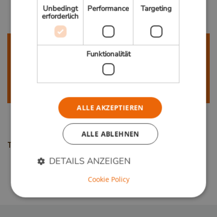
Unbedingt
Performance
Targeting
erforderlich
Mehr erfahren?
Funktionalität
Rufen Sie uns an unter der Telefonnummer
+31 348
820000
oder schreiben Sie eine E-Mail an
info@vandenberghardhout.nl
Wir beliefern
ausschließlich gewerbliche Kunden.
ALLE AKZEPTIEREN
ALLE ABLEHNEN
Teile diese Seite
DETAILS ANZEIGEN
Cookie Policy
Zurück zur übersicht
Unbedingt erforderlich
Performance
Targeting
Funktionalität