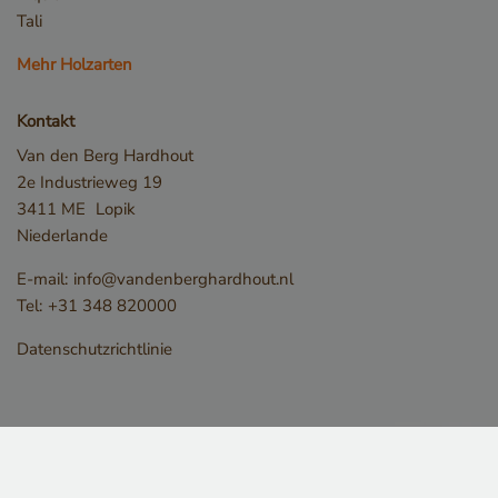
Tali
Mehr Holzarten
Kontakt
Van den Berg Hardhout
2e Industrieweg 19
3411 ME
Lopik
Niederlande
E-mail:
info@vandenberghardhout.nl
Tel:
+31 348 820000
Speichererklärung
Datenschutzrichtlinie
Name
Speichertyp
CookieCodeCache
Lokaler Speiche
snowplowOutQueue_leadinfo_cl1_post2.expires
Lokaler Speiche
_li_id.bfbd
Lokaler Speiche