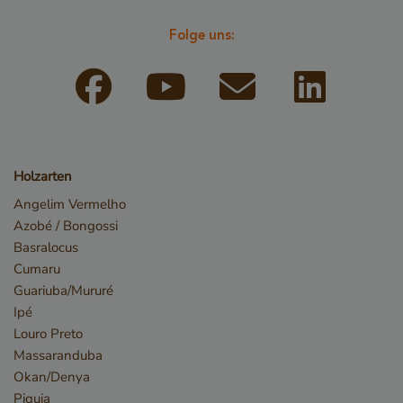
Folge uns:
_csrf
www.cavotec.com
www.vandenberghardhout.com
Holzarten
Angelim Vermelho
Azobé / Bongossi
Basralocus
Cumaru
Google-
Guariuba/Mururé
Datenschutzerklärung
Ipé
_sweetSessionId
www.vandenberghardhout.com
Louro Preto
VISITOR_PRIVACY_METADATA
YouTube
.youtube.com
Massaranduba
Okan/Denya
Piquia